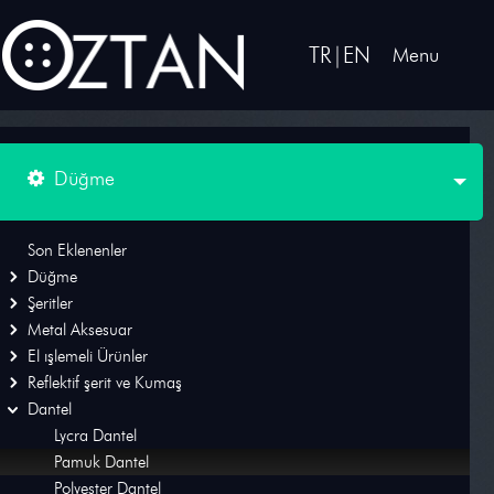
TR
|
EN
Menu
Düğme
Düğme
Son Eklenenler
Düğme
Şeritler
Şeritler
Metal Aksesuar
Metal Aksesuar
El ışlemeli Ürünler
Reflektif şerit ve Kumaş
El ışlemeli Ürünler
Dantel
Reflektif şerit ve Kumaş
Lycra Dantel
Pamuk Dantel
Dantel
Polyester Dantel