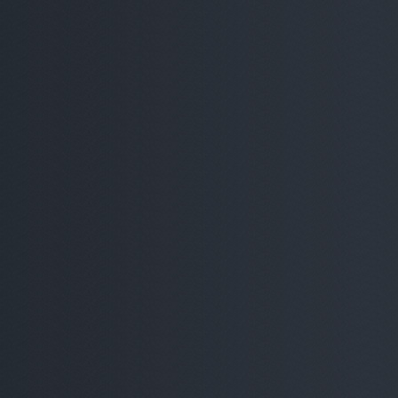
Bağucu ve Stoper
Kolye
Lastik
Motif