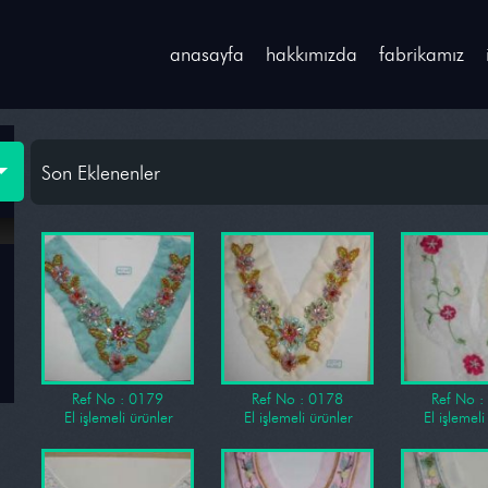
anasayfa
hakkımızda
fabrikamız
Son Eklenenler
Ref No : 0179
Ref No : 0178
Ref No :
El işlemeli ürünler
El işlemeli ürünler
El işlemeli