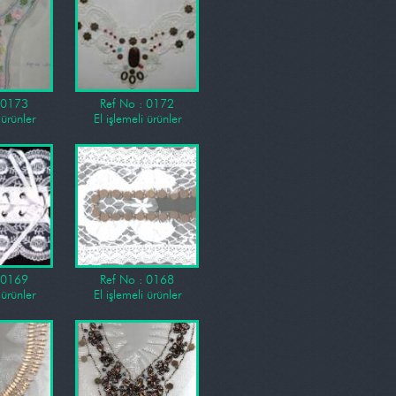
 0173
Ref No : 0172
 ürünler
El işlemeli ürünler
 0169
Ref No : 0168
 ürünler
El işlemeli ürünler