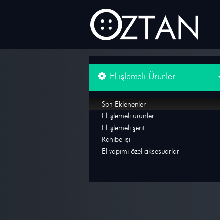
El ışlemeli Ürünler
Düğme
Son Eklenenler
El işlemeli ürünler
Şeritler
El işlemeli şerit
Rahibe ışi
Metal Aksesuar
El yapımı özel aksesuarlar
El ışlemeli Ürünler
Reflektif şerit ve Kumaş
Dantel