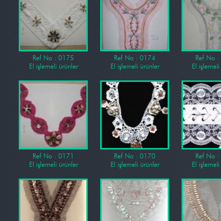
Ref No : 0175
Ref No : 0174
Ref No :
El işlemeli ürünler
El işlemeli ürünler
El işlemeli
Ref No : 0171
Ref No : 0170
Ref No :
El işlemeli ürünler
El işlemeli ürünler
El işlemeli