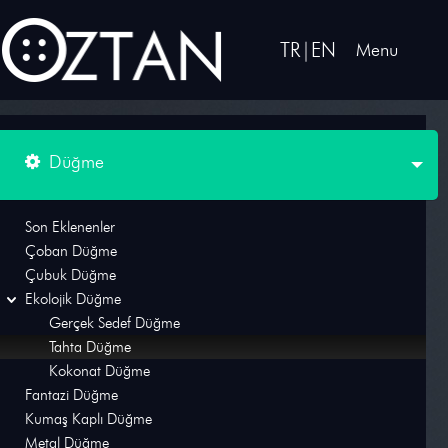
TR
|
EN
Menu
Düğme
Düğme
Son Eklenenler
Çoban Düğme
Şeritler
Çubuk Düğme
Ekolojik Düğme
Metal Aksesuar
Gerçek Sedef Düğme
Tahta Düğme
El ışlemeli Ürünler
Kokonat Düğme
Reflektif şerit ve Kumaş
Fantazi Düğme
Kumaş Kaplı Düğme
Dantel
Metal Düğme